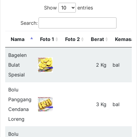
Show
entries
Search:
Nama
Foto 1
Foto 2
Berat
Kemasan
Bagelen
Bulat
2 Kg
bal
Spesial
Bolu
Panggang
3 Kg
bal
Cendana
Loreng
Bolu