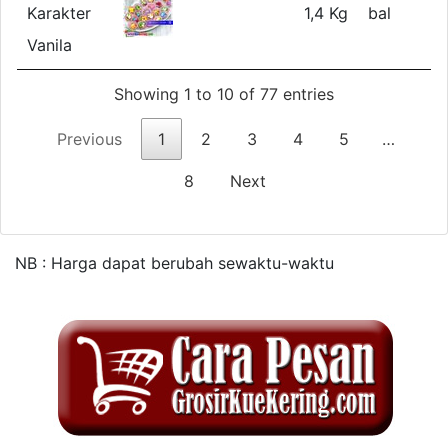
Karakter
1,4 Kg
bal
Vanila
Showing 1 to 10 of 77 entries
Previous
1
2
3
4
5
…
8
Next
NB : Harga dapat berubah sewaktu-waktu